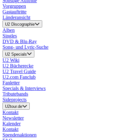
Sonstige Auftritte
Vorgruppen
Gastauftritte
Länderansicht
U2 Discographie
Alben
Singles
DVD & Blu-Ray
Song- und Lyric-Suche
U2 Specials
U2 Wiki
U2 Bücherecke
U2 Travel Guide
U2.com Fanclub
Fanletter
Specials & Interviews
Tributebands
Sideprojects
U2tour.de
Kontakt
Newsletter
Kalender
Kontakt
Spendenaktionen