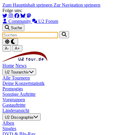
Zum Hauptinhalt springen
Zur Navigation springen
Folge uns:
Community
U2 Forum
Suche
A-
A+
Home
News
U2 Tourarchiv
Alle Tourneen
Deine Konzertstatistik
Promogigs
Sonstige Auftritte
Vorgruppen
Gastauftritte
Länderansicht
U2 Discographie
Alben
Singles
DVD & Blu-Ray