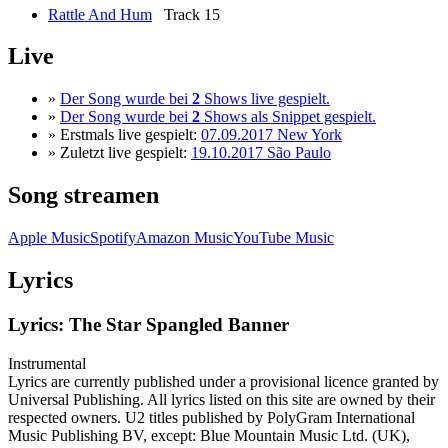
Rattle And Hum
Track 15
Live
»
Der Song wurde bei
2
Shows live gespielt.
»
Der Song wurde bei
2
Shows als Snippet gespielt.
» Erstmals live gespielt:
07.09.2017 New York
» Zuletzt live gespielt:
19.10.2017 São Paulo
Song streamen
Apple Music
Spotify
Amazon Music
YouTube Music
Lyrics
Lyrics: The Star Spangled Banner
Instrumental
Lyrics are currently published under a provisional licence granted by
Universal Publishing. All lyrics listed on this site are owned by their
respected owners. U2 titles published by PolyGram International
Music Publishing BV, except: Blue Mountain Music Ltd. (UK),