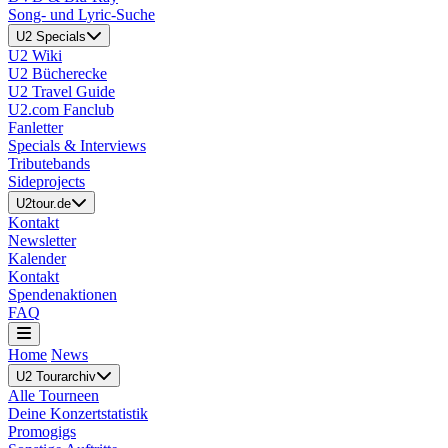
Song- und Lyric-Suche
U2 Specials
U2 Wiki
U2 Bücherecke
U2 Travel Guide
U2.com Fanclub
Fanletter
Specials & Interviews
Tributebands
Sideprojects
U2tour.de
Kontakt
Newsletter
Kalender
Kontakt
Spendenaktionen
FAQ
Home
News
U2 Tourarchiv
Alle Tourneen
Deine Konzertstatistik
Promogigs