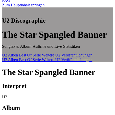
FAQ
Zum Hauptinhalt springen
U2 Discographie
The Star Spangled Banner
Songtexte, Album-Auftritte und Live-Statistiken
U2 Alben
Best Of Serie
Weitere U2 Veröffentlichungen
U2 Alben
Best Of Serie
Weitere U2 Veröffentlichungen
The Star Spangled Banner
Interpret
U2
Album