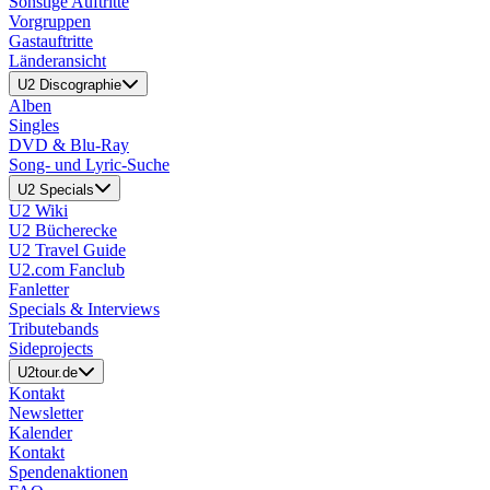
Sonstige Auftritte
Vorgruppen
Gastauftritte
Länderansicht
U2 Discographie
Alben
Singles
DVD & Blu-Ray
Song- und Lyric-Suche
U2 Specials
U2 Wiki
U2 Bücherecke
U2 Travel Guide
U2.com Fanclub
Fanletter
Specials & Interviews
Tributebands
Sideprojects
U2tour.de
Kontakt
Newsletter
Kalender
Kontakt
Spendenaktionen