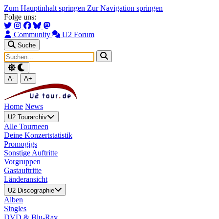
Zum Hauptinhalt springen
Zur Navigation springen
Folge uns:
Community
U2 Forum
Suche
A-
A+
Home
News
U2 Tourarchiv
Alle Tourneen
Deine Konzertstatistik
Promogigs
Sonstige Auftritte
Vorgruppen
Gastauftritte
Länderansicht
U2 Discographie
Alben
Singles
DVD & Blu-Ray