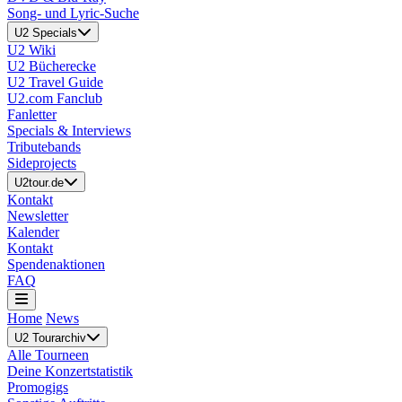
Song- und Lyric-Suche
U2 Specials
U2 Wiki
U2 Bücherecke
U2 Travel Guide
U2.com Fanclub
Fanletter
Specials & Interviews
Tributebands
Sideprojects
U2tour.de
Kontakt
Newsletter
Kalender
Kontakt
Spendenaktionen
FAQ
Home
News
U2 Tourarchiv
Alle Tourneen
Deine Konzertstatistik
Promogigs