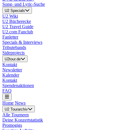
Song- und Lyric-Suche
U2 Specials
U2 Wiki
U2 Bücherecke
U2 Travel Guide
U2.com Fanclub
Fanletter
Specials & Interviews
Tributebands
Sideprojects
U2tour.de
Kontakt
Newsletter
Kalender
Kontakt
Spendenaktionen
FAQ
Home
News
U2 Tourarchiv
Alle Tourneen
Deine Konzertstatistik
Promogigs