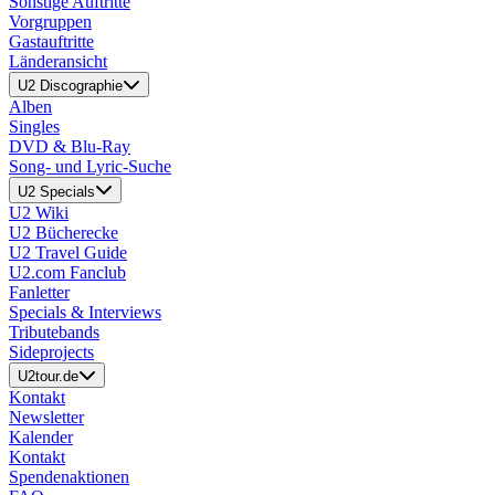
Sonstige Auftritte
Vorgruppen
Gastauftritte
Länderansicht
U2 Discographie
Alben
Singles
DVD & Blu-Ray
Song- und Lyric-Suche
U2 Specials
U2 Wiki
U2 Bücherecke
U2 Travel Guide
U2.com Fanclub
Fanletter
Specials & Interviews
Tributebands
Sideprojects
U2tour.de
Kontakt
Newsletter
Kalender
Kontakt
Spendenaktionen