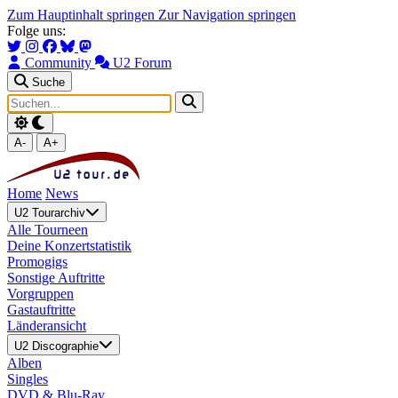
Zum Hauptinhalt springen
Zur Navigation springen
Folge uns:
Community
U2 Forum
Suche
A-
A+
Home
News
U2 Tourarchiv
Alle Tourneen
Deine Konzertstatistik
Promogigs
Sonstige Auftritte
Vorgruppen
Gastauftritte
Länderansicht
U2 Discographie
Alben
Singles
DVD & Blu-Ray