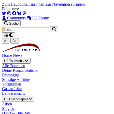
Zum Hauptinhalt springen
Zur Navigation springen
Folge uns:
Community
U2 Forum
Suche
A-
A+
Home
News
U2 Tourarchiv
Alle Tourneen
Deine Konzertstatistik
Promogigs
Sonstige Auftritte
Vorgruppen
Gastauftritte
Länderansicht
U2 Discographie
Alben
Singles
DVD & Blu-Ray