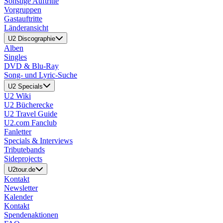
Sonstige Auftritte
Vorgruppen
Gastauftritte
Länderansicht
U2 Discographie
Alben
Singles
DVD & Blu-Ray
Song- und Lyric-Suche
U2 Specials
U2 Wiki
U2 Bücherecke
U2 Travel Guide
U2.com Fanclub
Fanletter
Specials & Interviews
Tributebands
Sideprojects
U2tour.de
Kontakt
Newsletter
Kalender
Kontakt
Spendenaktionen