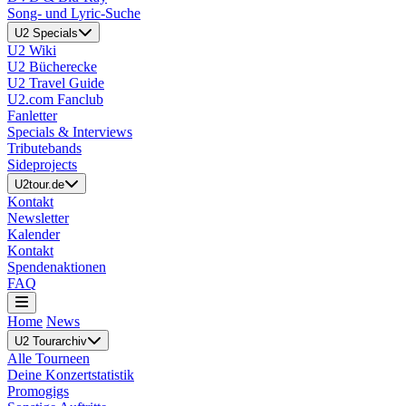
Song- und Lyric-Suche
U2 Specials
U2 Wiki
U2 Bücherecke
U2 Travel Guide
U2.com Fanclub
Fanletter
Specials & Interviews
Tributebands
Sideprojects
U2tour.de
Kontakt
Newsletter
Kalender
Kontakt
Spendenaktionen
FAQ
Home
News
U2 Tourarchiv
Alle Tourneen
Deine Konzertstatistik
Promogigs