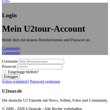
FAQ
Login
Mein U2tour‑Account
Melde dich mit deinem Benutzernamen und Passwort an.
Community
Community
Username
Passwort
Eingeloggt bleiben?
Einloggen
Schon registriert?
Passwort vergessen
U2tour.de
Die deutsche U2 Fanseite mit News, Setlists, Fotos und Community.
© 2000 - 2026 U2tour.de - Alle Rechte vorbehalten