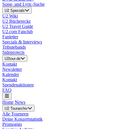
Song- und Lyric-Suche
U2 Specials
U2 Wiki
U2 Bücherecke
U2 Travel Guide
U2.com Fanclub
Fanletter
Specials & Interviews
Tributebands
Sideprojects
U2tour.de
Kontakt
Newsletter
Kalender
Kontakt
Spendenaktionen
FAQ
Home
News
U2 Tourarchiv
Alle Tourneen
Deine Konzertstatistik
Promogigs