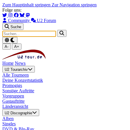
Zum Hauptinhalt springen
Zur Navigation springen
Folge uns:
Community
U2 Forum
Suche
A-
A+
Home
News
U2 Tourarchiv
Alle Tourneen
Deine Konzertstatistik
Promogigs
Sonstige Auftritte
Vorgruppen
Gastauftritte
Länderansicht
U2 Discographie
Alben
Singles
DVD & Blu-Ray