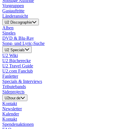
Sonstige Auftritte
Vorgruppen
Gastauftritte
Länderansicht
U2 Discographie
Alben
Singles
DVD & Blu-Ray
Song- und Lyric-Suche
U2 Specials
U2 Wiki
U2 Bücherecke
U2 Travel Guide
U2.com Fanclub
Fanletter
Specials & Interviews
Tributebands
Sideprojects
U2tour.de
Kontakt
Newsletter
Kalender
Kontakt
Spendenaktionen