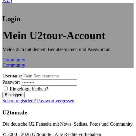
FAQ
Login
Mein U2tour‑Account
Melde dich mit deinem Benutzernamen und Passwort an.
Community
Community
Username
Passwort
Eingeloggt bleiben?
Einloggen
Schon registriert?
Passwort vergessen
U2tour.de
Die deutsche U2 Fanseite mit News, Setlists, Fotos und Community.
© 2000 - 2026 U2tour.de - Alle Rechte vorbehalten