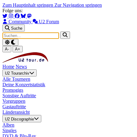
Zum Hauptinhalt springen
Zur Navigation springen
Folge uns:
Community
U2 Forum
Suche
A-
A+
Home
News
U2 Tourarchiv
Alle Tourneen
Deine Konzertstatistik
Promogigs
Sonstige Auftritte
Vorgruppen
Gastauftritte
Länderansicht
U2 Discographie
Alben
Singles
DVD & Blu-Ray