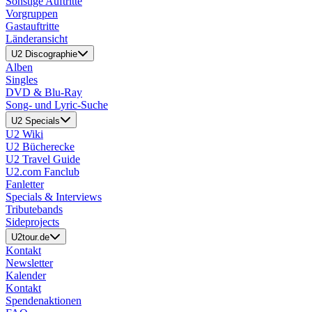
Sonstige Auftritte
Vorgruppen
Gastauftritte
Länderansicht
U2 Discographie
Alben
Singles
DVD & Blu-Ray
Song- und Lyric-Suche
U2 Specials
U2 Wiki
U2 Bücherecke
U2 Travel Guide
U2.com Fanclub
Fanletter
Specials & Interviews
Tributebands
Sideprojects
U2tour.de
Kontakt
Newsletter
Kalender
Kontakt
Spendenaktionen