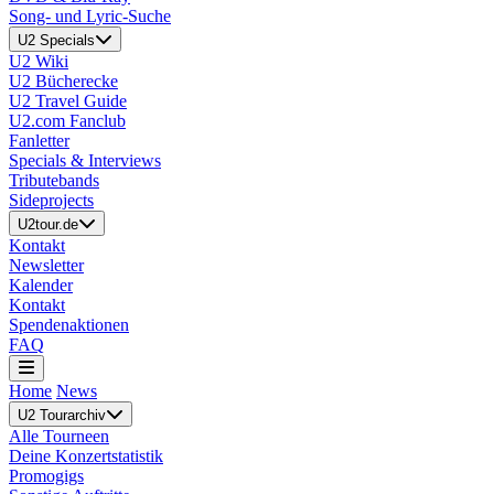
Song- und Lyric-Suche
U2 Specials
U2 Wiki
U2 Bücherecke
U2 Travel Guide
U2.com Fanclub
Fanletter
Specials & Interviews
Tributebands
Sideprojects
U2tour.de
Kontakt
Newsletter
Kalender
Kontakt
Spendenaktionen
FAQ
Home
News
U2 Tourarchiv
Alle Tourneen
Deine Konzertstatistik
Promogigs