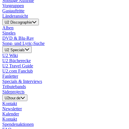
Sonstige Auftritte
Vorgruppen
Gastauftritte
Länderansicht
U2 Discographie
Alben
Singles
DVD & Blu-Ray
Song- und Lyric-Suche
U2 Specials
U2 Wiki
U2 Bücherecke
U2 Travel Guide
U2.com Fanclub
Fanletter
Specials & Interviews
Tributebands
Sideprojects
U2tour.de
Kontakt
Newsletter
Kalender
Kontakt
Spendenaktionen