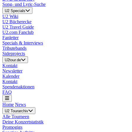
Song- und Lyric-Suche
U2 Specials
U2 Wiki
U2 Bücherecke
U2 Travel Guide
U2.com Fanclub
Fanletter
Specials & Interviews
Tributebands
Sideprojects
U2tour.de
Kontakt
Newsletter
Kalender
Kontakt
Spendenaktionen
FAQ
Home
News
U2 Tourarchiv
Alle Tourneen
Deine Konzertstatistik
Promogigs