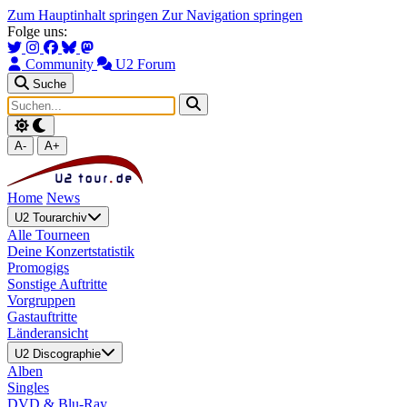
Zum Hauptinhalt springen
Zur Navigation springen
Folge uns:
Community
U2 Forum
Suche
A-
A+
Home
News
U2 Tourarchiv
Alle Tourneen
Deine Konzertstatistik
Promogigs
Sonstige Auftritte
Vorgruppen
Gastauftritte
Länderansicht
U2 Discographie
Alben
Singles
DVD & Blu-Ray