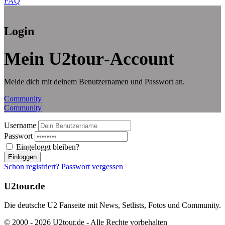
FAQ
Login
Mein U2tour‑Account
Melde dich mit deinem Benutzernamen und Passwort an.
Community
Community
Username
Passwort
Eingeloggt bleiben?
Einloggen
Schon registriert?
Passwort vergessen
U2tour.de
Die deutsche U2 Fanseite mit News, Setlists, Fotos und Community.
© 2000 - 2026 U2tour.de - Alle Rechte vorbehalten