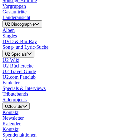
Sonstige Auftritte
Vorgruppen
Gastauftritte
Länderansicht
U2 Discographie
Alben
Singles
DVD & Blu-Ray
Song- und Lyric-Suche
U2 Specials
U2 Wiki
U2 Bücherecke
U2 Travel Guide
U2.com Fanclub
Fanletter
Specials & Interviews
Tributebands
Sideprojects
U2tour.de
Kontakt
Newsletter
Kalender
Kontakt
Spendenaktionen