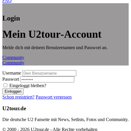
FAQ
Login
Mein U2tour‑Account
Melde dich mit deinem Benutzernamen und Passwort an.
Community
Community
Username
Passwort
Eingeloggt bleiben?
Einloggen
Schon registriert?
Passwort vergessen
U2tour.de
Die deutsche U2 Fanseite mit News, Setlists, Fotos und Community.
© 2000 - 2026 U2tour.de - Alle Rechte vorbehalten