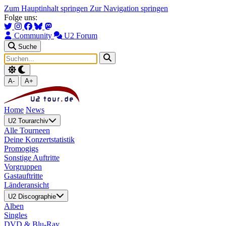
Zum Hauptinhalt springen
Zur Navigation springen
Folge uns:
Community
U2 Forum
Suche
A-
A+
Home
News
U2 Tourarchiv
Alle Tourneen
Deine Konzertstatistik
Promogigs
Sonstige Auftritte
Vorgruppen
Gastauftritte
Länderansicht
U2 Discographie
Alben
Singles
DVD & Blu-Ray