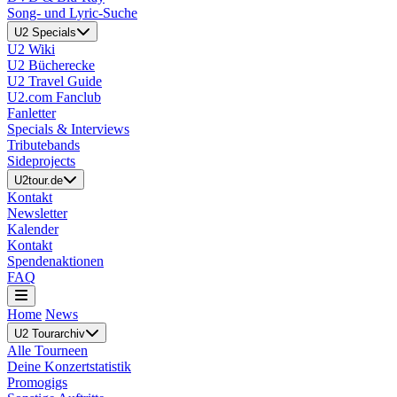
Song- und Lyric-Suche
U2 Specials
U2 Wiki
U2 Bücherecke
U2 Travel Guide
U2.com Fanclub
Fanletter
Specials & Interviews
Tributebands
Sideprojects
U2tour.de
Kontakt
Newsletter
Kalender
Kontakt
Spendenaktionen
FAQ
Home
News
U2 Tourarchiv
Alle Tourneen
Deine Konzertstatistik
Promogigs