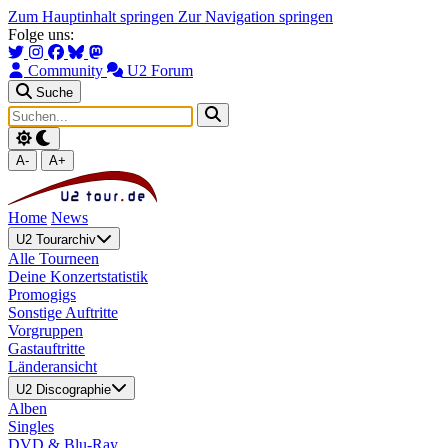
Zum Hauptinhalt springen
Zur Navigation springen
Folge uns:
Community
U2 Forum
Suche
A-
A+
Home
News
U2 Tourarchiv
Alle Tourneen
Deine Konzertstatistik
Promogigs
Sonstige Auftritte
Vorgruppen
Gastauftritte
Länderansicht
U2 Discographie
Alben
Singles
DVD & Blu-Ray