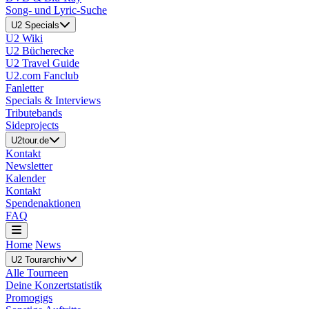
Song- und Lyric-Suche
U2 Specials
U2 Wiki
U2 Bücherecke
U2 Travel Guide
U2.com Fanclub
Fanletter
Specials & Interviews
Tributebands
Sideprojects
U2tour.de
Kontakt
Newsletter
Kalender
Kontakt
Spendenaktionen
FAQ
Home
News
U2 Tourarchiv
Alle Tourneen
Deine Konzertstatistik
Promogigs