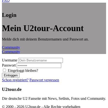
FAQ
Login
Mein U2tour‑Account
Melde dich mit deinem Benutzernamen und Passwort an.
Community
Community
Username
Passwort
Eingeloggt bleiben?
Einloggen
Schon registriert?
Passwort vergessen
U2tour.de
Die deutsche U2 Fanseite mit News, Setlists, Fotos und Community.
© 2000 - 2026 U2tour.de - Alle Rechte vorbehalten