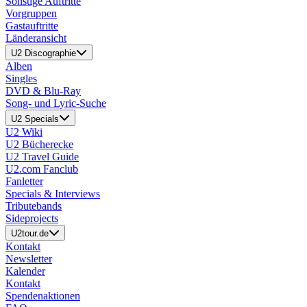
Sonstige Auftritte
Vorgruppen
Gastauftritte
Länderansicht
U2 Discographie
Alben
Singles
DVD & Blu-Ray
Song- und Lyric-Suche
U2 Specials
U2 Wiki
U2 Bücherecke
U2 Travel Guide
U2.com Fanclub
Fanletter
Specials & Interviews
Tributebands
Sideprojects
U2tour.de
Kontakt
Newsletter
Kalender
Kontakt
Spendenaktionen