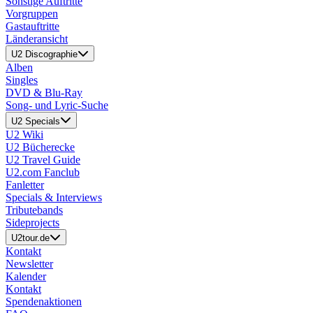
Sonstige Auftritte
Vorgruppen
Gastauftritte
Länderansicht
U2 Discographie
Alben
Singles
DVD & Blu-Ray
Song- und Lyric-Suche
U2 Specials
U2 Wiki
U2 Bücherecke
U2 Travel Guide
U2.com Fanclub
Fanletter
Specials & Interviews
Tributebands
Sideprojects
U2tour.de
Kontakt
Newsletter
Kalender
Kontakt
Spendenaktionen