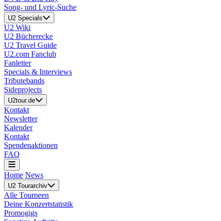
Song- und Lyric-Suche
U2 Specials
U2 Wiki
U2 Bücherecke
U2 Travel Guide
U2.com Fanclub
Fanletter
Specials & Interviews
Tributebands
Sideprojects
U2tour.de
Kontakt
Newsletter
Kalender
Kontakt
Spendenaktionen
FAQ
Home
News
U2 Tourarchiv
Alle Tourneen
Deine Konzertstatistik
Promogigs