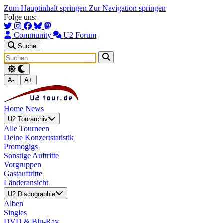
Zum Hauptinhalt springen
Zur Navigation springen
Folge uns:
Community
U2 Forum
Suche
A-
A+
Home
News
U2 Tourarchiv
Alle Tourneen
Deine Konzertstatistik
Promogigs
Sonstige Auftritte
Vorgruppen
Gastauftritte
Länderansicht
U2 Discographie
Alben
Singles
DVD & Blu-Ray