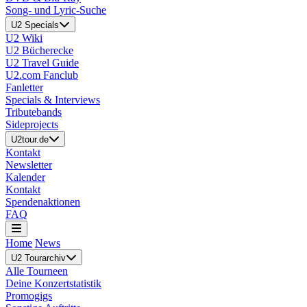
Song- und Lyric-Suche
U2 Specials
U2 Wiki
U2 Bücherecke
U2 Travel Guide
U2.com Fanclub
Fanletter
Specials & Interviews
Tributebands
Sideprojects
U2tour.de
Kontakt
Newsletter
Kalender
Kontakt
Spendenaktionen
FAQ
Home
News
U2 Tourarchiv
Alle Tourneen
Deine Konzertstatistik
Promogigs