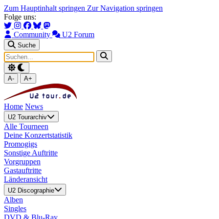
Zum Hauptinhalt springen
Zur Navigation springen
Folge uns:
Community
U2 Forum
Suche
A-
A+
Home
News
U2 Tourarchiv
Alle Tourneen
Deine Konzertstatistik
Promogigs
Sonstige Auftritte
Vorgruppen
Gastauftritte
Länderansicht
U2 Discographie
Alben
Singles
DVD & Blu-Ray