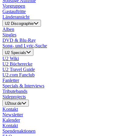
Sonstige Auftritte
Vorgruppen
Gastauftritte
Länderansicht
U2 Discographie
Alben
Singles
DVD & Blu-Ray
Song- und Lyric-Suche
U2 Specials
U2 Wiki
U2 Bücherecke
U2 Travel Guide
U2.com Fanclub
Fanletter
Specials & Interviews
Tributebands
Sideprojects
U2tour.de
Kontakt
Newsletter
Kalender
Kontakt
Spendenaktionen