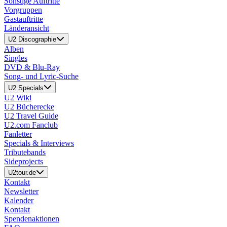
Sonstige Auftritte
Vorgruppen
Gastauftritte
Länderansicht
U2 Discographie
Alben
Singles
DVD & Blu-Ray
Song- und Lyric-Suche
U2 Specials
U2 Wiki
U2 Bücherecke
U2 Travel Guide
U2.com Fanclub
Fanletter
Specials & Interviews
Tributebands
Sideprojects
U2tour.de
Kontakt
Newsletter
Kalender
Kontakt
Spendenaktionen