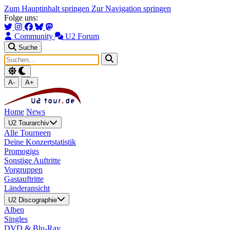
Zum Hauptinhalt springen
Zur Navigation springen
Folge uns:
Community
U2 Forum
Suche
A-
A+
Home
News
U2 Tourarchiv
Alle Tourneen
Deine Konzertstatistik
Promogigs
Sonstige Auftritte
Vorgruppen
Gastauftritte
Länderansicht
U2 Discographie
Alben
Singles
DVD & Blu-Ray