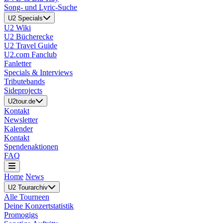
Song- und Lyric-Suche
U2 Specials
U2 Wiki
U2 Bücherecke
U2 Travel Guide
U2.com Fanclub
Fanletter
Specials & Interviews
Tributebands
Sideprojects
U2tour.de
Kontakt
Newsletter
Kalender
Kontakt
Spendenaktionen
FAQ
Home
News
U2 Tourarchiv
Alle Tourneen
Deine Konzertstatistik
Promogigs